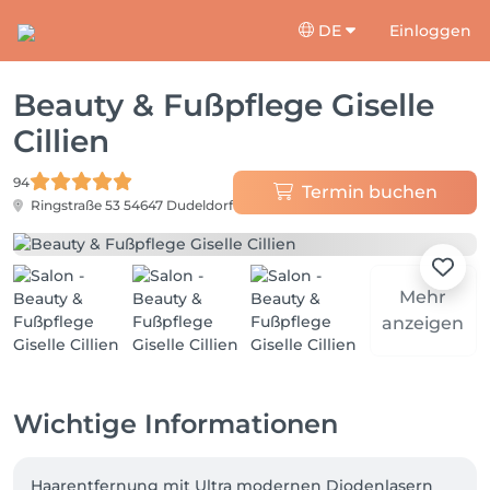
DE
Einloggen
Beauty & Fußpflege Giselle
Cillien
94
Termin buchen
Ringstraße 53
54647 Dudeldorf
Mehr
anzeigen
Wichtige Informationen
Haarentfernung mit Ultra modernen Diodenlasern      