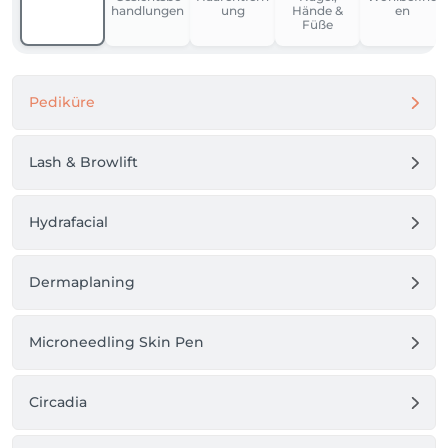
handlungen
ung
Hände &
en
Füße
Pediküre
Lash & Browlift
Hydrafacial
Dermaplaning
Microneedling Skin Pen
Circadia