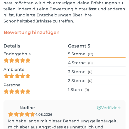
hast, möchten wir dich ermutigen, deine Erfahrungen zu
teilen, indem du eine Bewertung hinterlässt und anderen
hilfst, fundierte Entscheidungen über ihre
Schönheitsbedürfnisse zu treffen.
Bewertung hinzufügen
Details
Gesamt
5
Endergebnis
5
Sterne
(12)
4
Sterne
(0)
Ambiente
3
Sterne
(0)
2
Sterne
(0)
Personal
1
Stern
(0)
Nadine
Verifiziert
4.08.2026
Ich habe lange mit dieser Behandlung geliebäugelt,
mich aber aus Angst -dass es unnatürlich und