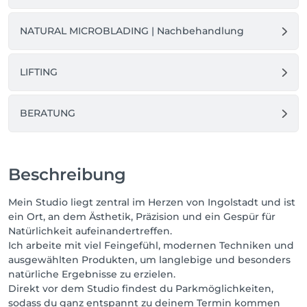
kann ich die Behandlung nicht garantieren und 
muss bei einem Ausfall leider den vollen Betrag 
NATURAL MICROBLADING | Nachbehandlung
berechnen.

Deine Reservierung: Ich halte mir die Zeit exklusiv 
LIFTING
für dich frei. Um deinen Termin verbindlich zu 
fixieren, bitte ich dich um eine Anzahlung. Diese 
verrechne ich am Tag der Behandlung natürlich 
BERATUNG
komplett mit dem Gesamtpreis.

Kontraindikationen: Aus Sicherheits- und 
Qualitätsgründen führe ich kein Microblading 
Beschreibung
während der Schwangerschaft und Stillzeit sowie 
bei sehr öliger Haut durch.

Mein Studio liegt zentral im Herzen von Ingolstadt und ist
Wenn du dir unsicher bist, kannst du mir gerne 
ein Ort, an dem Ästhetik, Präzision und ein Gespür für
vorab ein Foto deiner Haut schicken.

Natürlichkeit aufeinandertreffen.
Ich arbeite mit viel Feingefühl, modernen Techniken und
Kein passenden Slot gefunden?

ausgewählten Produkten, um langlebige und besonders
DM oder Mail an hello@barebrowsclub.de für 
natürliche Ergebnisse zu erzielen.
Wunschtermin ✉️

Direkt vor dem Studio findest du Parkmöglichkeiten,
sodass du ganz entspannt zu deinem Termin kommen