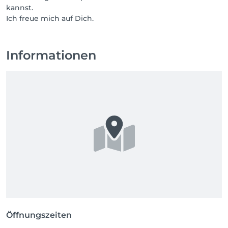
kannst.
MEINE STORNIERUNGSBEDINGUNGEN:

Ich freue mich auf Dich.
Bis zu 7 Tage vorher kannst du kostenfrei stornieren, 
und ich erstatte dir deine Anzahlung voll zurück.

Informationen
Bei Absagen 6 bis 3 Tage vorher behalte ich die 
Anzahlung als Ausfallhonorar ein.

Ab 48 Stunden vor dem Termin oder bei 
Nichterscheinen stelle ich den vollen 
Behandlungspreis (100 %) in Rechnung, da ich die 
Lücke so kurzfristig nicht mehr füllen kann. Diesen 
Betrag ziehe ich gemäß § 615 BGB über deine 
Öffnungszeiten