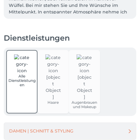
Wülfel. Bei mir stehen Sie und Ihre Wünsche im 
Mittelpunkt. In entspannter Atmosphäre nehme ich 
mir die Zeit, um Sie individuell zu beraten und 
gemeinsam mit Ihnen den perfekten Look zu finden.

Dienstleistungen
Viele meiner Kundinnen und Kunden kommen seit 
Jahren zu mir, nicht nur wegen der professionellen 
Haarschnitte, sondern auch wegen der persönlichen 
Gespräche und der familiären Stimmung.

Eine Tasse Kaffee gehört bei mir genauso dazu wie 
ein präziser Schnitt oder eine typgerechte Farbe.

Alle
Dienstleistung
Ich biete Ihnen klassische und moderne 
en
Haarschnitte für Damen und Herren, 
Trockenschnitte, Farb- und Strähnentechniken 
Haare
Augenbrauen
sowie Dauerwellen. 

und Makeup
Qualität, Ehrlichkeit und Handwerkskunst stehen für 
mich an erster Stelle.

DAMEN | SCHNITT & STYLING
Schauen Sie gern mal vorbei, ich freue mich auf 