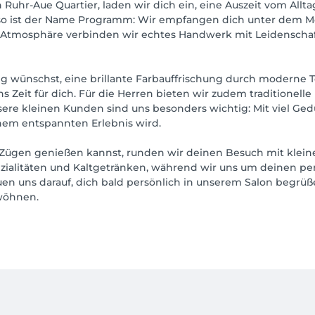
uhr-Aue Quartier, laden wir dich ein, eine Auszeit vom Allt
oso ist der Name Programm: Wir empfangen dich unter dem M
n Atmosphäre verbinden wir echtes Handwerk mit Leidenschaft
ng wünschst, eine brillante Farbauffrischung durch moderne 
 Zeit für dich. Für die Herren bieten wir zudem traditionelle
nsere kleinen Kunden sind uns besonders wichtig: Mit viel G
inem entspannten Erlebnis wird.
n Zügen genießen kannst, runden wir deinen Besuch mit klein
zialitäten und Kaltgetränken, während wir uns um deinen p
uen uns darauf, dich bald persönlich in unserem Salon begrü
wöhnen.