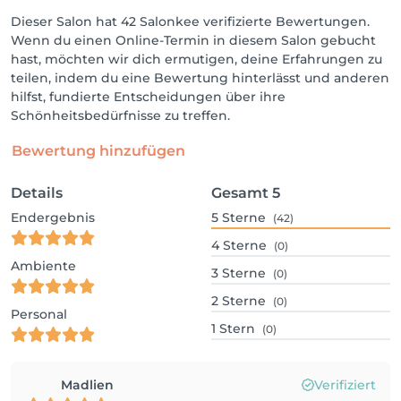
Dieser Salon hat 42 Salonkee verifizierte Bewertungen.
Wenn du einen Online-Termin in diesem Salon gebucht
hast, möchten wir dich ermutigen, deine Erfahrungen zu
teilen, indem du eine Bewertung hinterlässt und anderen
hilfst, fundierte Entscheidungen über ihre
Schönheitsbedürfnisse zu treffen.
Bewertung hinzufügen
Details
Gesamt
5
Endergebnis
5
Sterne
(42)
4
Sterne
(0)
Ambiente
3
Sterne
(0)
2
Sterne
(0)
Personal
1
Stern
(0)
Madlien
Verifiziert