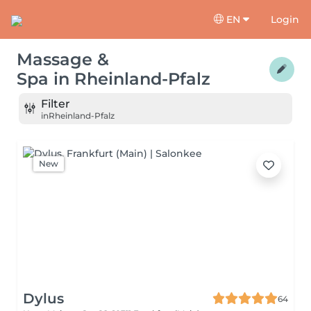
EN
Login
Massage &
Spa
in
Rheinland-Pfalz
Filter
in
Rheinland-Pfalz
New
Dylus
64