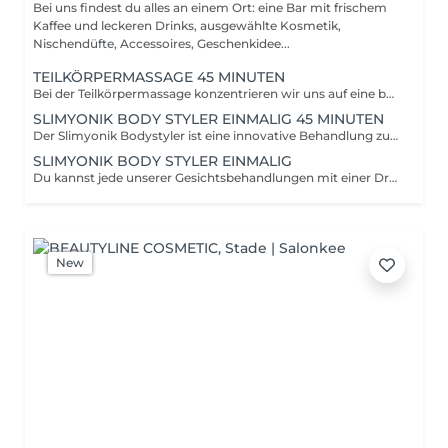
Bei uns findest du alles an einem Ort: eine Bar mit frischem
Kaffee und leckeren Drinks, ausgewählte Kosmetik,
Nischendüfte, Accessoires, Geschenkidee...
TEILKÖRPERMASSAGE 45 MINUTEN
Bei der Teilkörpermassage konzentrieren wir uns auf eine bestimmte Körperpartie wie beispielsweise den Rücken oder die Beine. Wir verwenden ein hochwertiges Körperöl von comfort zone aus frischen mediterranen Noten von Zitrone, Wacholder, Salbei und Geranie. Info: Da unser Studio mitten in der Stadt liegt und unser Store eine große Verkaufsfläche sowie ein Café beinhaltet, können wir nicht zu 100% Ruhe gewährleisten. Behandlungszeit: 45 Minuten Servicezeit: 15 Minuten
SLIMYONIK BODY STYLER EINMALIG 45 MINUTEN
Der Slimyonik Bodystyler ist eine innovative Behandlung zur Unterstützung von Figurformung, Hautstraffung und körperlichem Wohlbefinden. Durch eine spezielle Druckwellenmassage (Air-Bodyforming) wird die Durchblutung sowie der Lymphfluss angeregt, wodurch der Stoffwechsel aktiviert und das Gewebe stimuliert wird. Die Anwendung kann helfen, das Hautbild zu verbessern, Cellulite und Wassereinlagerungen zu reduzieren und den Körper bei Entgiftungs- und Abnehmprozessen zu unterstützen. Die Behandlung ist angenehm, entspannend und eignet sich ideal als Ergänzung zu einer gesunden Lebensweise. Behandlungszeit: 45 Minuten Servicezeit: 15 Minuten
SLIMYONIK BODY STYLER EINMALIG
Du kannst jede unserer Gesichtsbehandlungen mit einer Druckwellenmassage ergänzen.
New