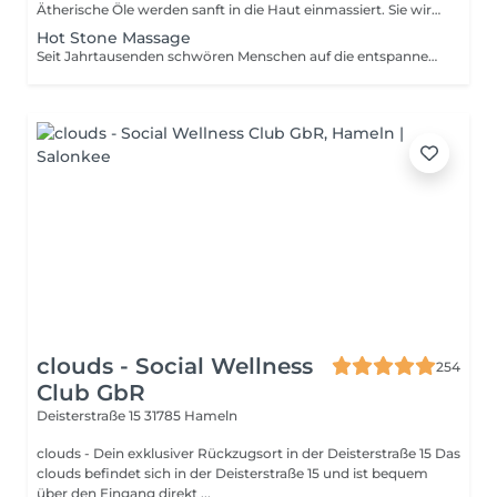
Ätherische Öle werden sanft in die Haut einmassiert. Sie wirken sowohl auf den Körper als auch auf die Psyche. Je nach Art des verwendeten Öl- und Duftessenzen wirkt sie entspannend und auch anregend.
Hot Stone Massage
Seit Jahrtausenden schwören Menschen auf die entspannende Wirkung von heißen Steinen. Heute zählt die Hot-Stone Massage zu den beliebtesten Anwendungen im Wellness-Bereich, ist sie doch eine warme Wohltat für Körper, Geist und Seele.
clouds - Social Wellness
254
Club GbR
Deisterstraße 15
31785 Hameln
clouds - Dein exklusiver Rückzugsort in der Deisterstraße 15 Das
clouds befindet sich in der Deisterstraße 15 und ist bequem
über den Eingang direkt ...