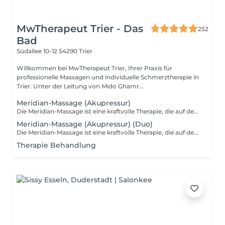
MwTherapeut Trier - Das
252
Bad
Südallee 10-12
54290 Trier
Willkommen bei MwTherapeut Trier, Ihrer Praxis für
professionelle Massagen und individuelle Schmerztherapie in
Trier. Unter der Leitung von Mido Ghamr...
Meridian-Massage (Akupressur)
Die Meridian-Massage ist eine kraftvolle Therapie, die auf den alten Lehren der traditionellen chinesischen Medizin basiert. Sie zielt darauf ab, Blockaden in den Energiekanälen (Meridianen) des Körpers zu lösen und den natürlichen Fluss von Qi (Lebensenergie) zu fördern. Durch gezielte Drucktechniken entlang der Meridiane wird das körperliche und geistige Gleichgewicht wiederhergestellt, was zu einer Vielzahl von positiven Effekten führen kann. Diese Massageform kann besonders bei folgenden Beschwerden helfen: Migräne und Kopfschmerzen Rückenschmerzen und Muskelverspannungen Schlafstörungen und wenig Energie Stress, Ängstlichkeit und innere Unruhe Konzentrationsschwäche und geistige Erschöpfung Probleme mit der Verdauung, wie Magenbeschwerden oder Sodbrennen Durch die Wiederherstellung des Energieflusses im Körper trägt die Meridian-Massage zur Steigerung von Vitalität und Wohlbefinden bei. Sie hilft dabei, Körper und Geist ins Gleichgewicht zu bringen und fördert eine tiefgehende Entspannung. Erlebe, wie die Meridian- Massage dir zu mehr Leichtigkeit und innerer Balance verhilft!
Meridian-Massage (Akupressur) (Duo)
Die Meridian-Massage ist eine kraftvolle Therapie, die auf den alten Lehren der traditionellen chinesischen Medizin basiert. Sie zielt darauf ab, Blockaden in den Energiekanälen (Meridianen) des Körpers zu lösen und den natürlichen Fluss von Qi (Lebensenergie) zu fördern. Durch gezielte Drucktechniken entlang der Meridiane wird das körperliche und geistige Gleichgewicht wiederhergestellt, was zu einer Vielzahl von positiven Effekten führen kann. Diese Massageform kann besonders bei folgenden Beschwerden helfen: Migräne und Kopfschmerzen Rückenschmerzen und Muskelverspannungen Schlafstörungen und wenig Energie Stress, Ängstlichkeit und innere Unruhe Konzentrationsschwäche und geistige Erschöpfung Probleme mit der Verdauung, wie Magenbeschwerden oder Sodbrennen Durch die Wiederherstellung des Energieflusses im Körper trägt die Meridian-Massage zur Steigerung von Vitalität und Wohlbefinden bei. Sie hilft dabei, Körper und Geist ins Gleichgewicht zu bringen und fördert eine tiefgehende Entspannung. Erlebe, wie die Meridian- Massage dir zu mehr Leichtigkeit und innerer Balance verhilft!
Therapie Behandlung