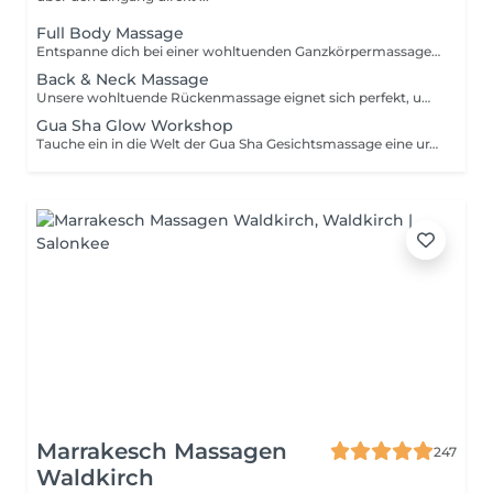
Full Body Massage
Entspanne dich bei einer wohltuenden Ganzkörpermassage, speziell auf deine Bedürfnisse abgestimmt.
Back & Neck Massage
Unsere wohltuende Rückenmassage eignet sich perfekt, um etwas gegen deine Muskelverspannungen zu unternehmen oder um dem hektischen Alltag zu entfliehen und einfach abzuschalten.
Gua Sha Glow Workshop
Tauche ein in die Welt der Gua Sha Gesichtsmassage eine uralte Beauty-Technik, die Spannungen löst, die Durchblutung anregt und deiner Haut sofort einen frischen Glow schenkt. In dieser gemeinsamen Stunde zeige ich dir Schritt für Schritt: - wie du den Gua Sha Stein richtig anwendest - kleine Handgriffe für definierte Konturen & strahlende Haut - welche Öle deine Massage noch effektiver machen Wir üben direkt gemeinsam du spürst sofort, wie wohltuend die Massage ist, während wir uns durch die einzelnen Griffe arbeiten. Dazu genießt du einen frischen Detox-Drink, der dich von innen erfrischt und perfekt zum Thema passt. Dein Benefit: Sofort sichtbare Ergebnisse, ein entspannteres Hautgefühl, neue Beauty-Skills und eine schöne Auszeit nur für dich. Die Plätze sind auf 10 Teilnehmerinnen begrenzt sichere dir jetzt deinen Platz.
Marrakesch Massagen
247
Waldkirch