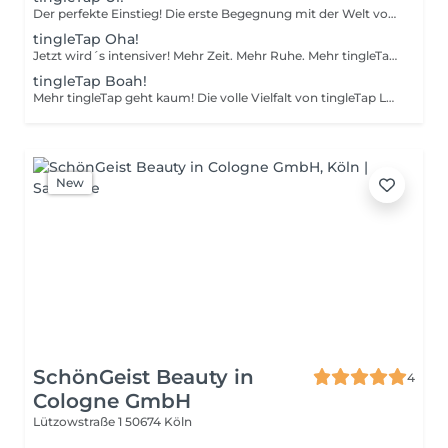
Der perfekte Einstieg! Die erste Begegnung mit der Welt von tingleTap Lab. Dein Einstieg in die Welt des ASMR und eine bewusste Auszeit vom Alltag. Inklusive: Nutzung von bis zu 4 facettenreichen tingleTaps.
tingleTap Oha!
Jetzt wird´s intensiver! Mehr Zeit. Mehr Ruhe. Mehr tingleTap. Das Erlebnis wird intensiver und eröffnet neue Kombinationen aus Klang, Berührung und Sinneseindrücken. Inklusive: Nutzung von bis zu 4 facettenreichen tingleTaps. Zusätzlich 2 filigrane Natur-tingleTaps - Nach deinem tingleTap-Erlebnis gehören sie ganz dir und können dich auch bei künftigen Besuchen wieder begleiten.
tingleTap Boah!
Mehr tingleTap geht kaum! Die volle Vielfalt von tingleTap Lab. Mehr Zeit, mehr Individualität und noch mehr Raum für tiefe Entspannung. Inklusive: Nutzung von bis zu 5 facettenreichen tingleTaps. Zusätzlich 2 filigrane Natur-tingleTaps und 1 charaktervoller tingleTap. Nach deinem tingleTap-Erlebnis gehören die drei Natur-tingleTaps ganz dir und können dich auf Wunsch auch bei zukünftigen Besuchen wieder begleiten. Persönliche Aroma-Nuance - wähle aus einer Auswahl von Bio-ätherischer Öle deine persönliche Duftnote für eine zusätzliche Sinnesebene.
New
SchönGeist Beauty in
4
Cologne GmbH
Lützowstraße 1
50674 Köln