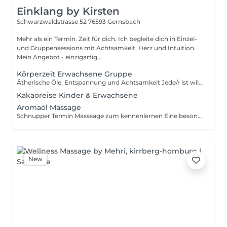
Einklang by Kirsten
Schwarzwaldstrasse 52
76593 Gernsbach
Mehr als ein Termin. Zeit für dich. Ich begleite dich in Einzel-
und Gruppensessions mit Achtsamkeit, Herz und Intuition.
Mein Angebot - einzigartig...
Körperzeit Erwachsene Gruppe
Ätherische Öle, Entspannung und Achtsamkeit Jede/r ist willkommen Keine Vorkenntnisse nötig
Kakaoreise Kinder & Erwachsene
Aromaöl Massage
Schnupper Termin Masssage zum kennenlernen Eine besondere Auszeit für dich und dein Körper mit ätherischen Ölen, die Körper, Geist und Seele berühren Mehr Informationen und Details findest du auf meiner Homepage Einklang-by-Kirsten.de
New