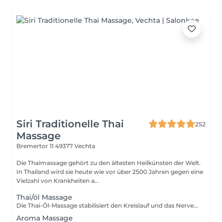
Siri Traditionelle Thai
252
Massage
Bremertor 11
49377 Vechta
Die Thaimassage gehört zu den ältesten Heilkünsten der Welt.
In Thailand wird sie heute wie vor über 2500 Jahren gegen eine
Vielzahl von Krankheiten a...
Thai/öl Massage
Die Thai-Öl-Massage stabilisiert den Kreislauf und das Nerven- system. Zellen und Organe werden genährt und schlacken aus dem Gewebe. Ihr Körper bleibt jung, vital, schön und gesund. Die Thai-Öl-Massage unterstützt die Abwehrkräfte der Haut, ver- bessert die Konzentration, fördert das Körperbewusstsein und das allgemeine Wohlbefinden.
Aroma Massage