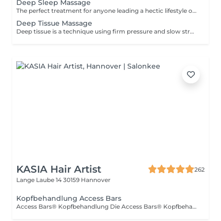
Deep Sleep Massage
The perfect treatment for anyone leading a hectic lifestyle or suffering from uneven sleeping patterns. The treatment begins with warm relaxing oils, which are rubbed over the feet, followed by a full body massage and rejuvenating foot pressure points.
Deep Tissue Massage
Deep tissue is a technique using firm pressure and slow strokes to reach deeper layers of muscle. This is the perfect massage to encourage muscle recovery, loosen your body, and release tension.
KASIA Hair Artist
262
Lange Laube 14
30159 Hannover
Kopfbehandlung Access Bars
Access Bars® Kopfbehandlung Die Access Bars® Kopfbehandlung ist eine sanfte, tief entspannende Methode, bei der durch achtsame Berührung bestimmter Energiepunkte am Kopf mentale Spannungen und Blockaden gelöst werden können. Die Behandlung unterstützt dabei, Stress abzubauen, innere Ruhe zu finden und neue Leichtigkeit zu spüren für Körper, Geist und Emotionen. Viele empfinden sie als wohltuend, klärend und regenerierend, wie ein sanfter Reset für den Kopf. Wirkung & Vorteile: fördert geistige Klarheit kann Stress und innere Anspannung reduzieren unterstützt Regeneration und innere Balance ermöglicht einen tiefen Entspannungszustand Besonders geeignet bei Stress, innerer Unruhe, mentaler Erschöpfung, Gedankenkarussell oder dem Wunsch nach tiefer Entspannung und mentalem Reset. Dauer: 60min Gefühl: ruhig, klar, ausgeglichen