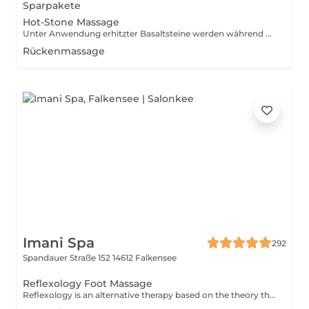
Sparpakete
Hot-Stone Massage
Unter Anwendung erhitzter Basaltsteine werden während der Massage eine intensive Muskellockerung und eine verstärkte Blutzirkulation bewirkt.
Rückenmassage
Imani Spa
292
Spandauer Straße 152
14612 Falkensee
Reflexology Foot Massage
Reflexology is an alternative therapy based on the theory that specific areas of the feet are connected to different organs and parts of the body. This massage uses a mix of pressure applied to the feet to instil relief and improve your overall wellness.