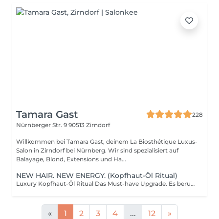
Tamara Gast
228
Nürnberger Str. 9
90513 Zirndorf
Willkommen bei Tamara Gast, deinem La Biosthétique Luxus-
Salon in Zirndorf bei Nürnberg. Wir sind spezialisiert auf
Balayage, Blond, Extensions und Ha...
NEW HAIR. NEW ENERGY. (Kopfhaut-Öl Ritual)
Luxury Kopfhaut-Öl Ritual Das Must-have Upgrade. Es beruhigt sofort, nährt tiefenwirksam und stärkt die natürliche Schutzbarriere der Kopfhaut. Die Haut wird weich, geschmeidig und optimal vorbereitet für gesundes, kräftig nachwachsendes Haar. Ein stiller Luxusmoment. Ein sichtbarer Unterschied. Ein Winter-Must-have, das du dir nicht entgehen lassen solltest. Das Ergebnis: Eine entspannte, gesunde Kopfhaut und die beste Basis für kräftiges, schönes Haar. Unser hochwirksames Kopfhaut-Öl Ritual wird vor deiner Behandlung aufgetragen und wirkt 10 Minuten intensiv ein. Exklusiv als Upgrade buchbar. (Nicht in Kombination Ansatz&Längenfarbe buchbar)
«
1
2
3
4
...
12
»