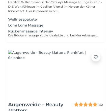
Herzlich Willkommen in der Cataleya Massage Lounge in Köln -
DIE Wohlfühloase im Cäcilien-Viertel im Herzen der Kölner
Innenstadt. Hier kümmern sich S...
Wellnesspakete
Lomi Lomi Massage
Rückenmassage Intensiv
Die Rückenmassage ist die ideale Lösung bei Muskelverspannungen, die durch Knoten oder Haltungsschäden im Oberkörper verursacht werden. Speziell gegen Verspannungen. Sie leiden an Verspannungen in Rücken und Nacken - vielleicht durch Ihren Job am PC? - Dann probieren Sie unsere Rücken-Intensiv-Massage. Wir widmen uns ausschließlich Ihrem Rücken & Nacken und lösen Verhärtungen und Verspannungen. Diese Rückenmassage kann verspannungsbedingte Kopfschmerzen lindern. Da die Massage relativ stark ausgeführt wird, kann es danach zu einer Art Muskelkater kommen. In der Regel sind für eine nachhaltige Lockerung ca. 3-5 Massagetermine erforderlich. Liebe Kundinnen und Kunden, bitte beachten Sie bei Ihrer Terminbuchung bei uns unbedingt Folgendes: es kommt vermehrt vor, daß Sie Ihre Termine nicht einhalten bzw. zu spät erscheinen. Aufgrund des wirtschaftlichen Schadens, der uns dadurch entsteht, daß wir den betr. Termin so kurzfristig nicht mehr anderweitig an Kunden vergeben können, bitten wir Sie um Nachsicht, daß wir Sie in dem gebuchten Zeitfenster nur noch in der verbleibenden Zeit massieren können, wenn Sie zu spät kommen. In diesen Fällen sind auch Kaufpreisrückerstattungen ausgeschlossen. Daher bitten wir um Fairness Ihrerseits und gleichzeitig um Verständnis für diese Maßnahme. Ihr Cataleya Team
Augenweide - Beauty
452
Matters