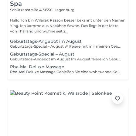
Spa
Schützenstraße 4
31558 Hagenburg
Hallo! Ich bin Wilailak Passon besser bekannt unter den Namen
Ying. Ich komme aus Nackhon Sawan. Das liegt in der Mitte
von Thailand und wohne seit 2...
Geburtstags-Angebot im August
Geburtstags-Special – August 🎉 Feiere mit mir meinen Geburtstagsmonat! Als Dankeschön für eure Treue gibt es den ganzen August besondere Massage-Angebote. 🌿 Alle Massagen ab 60 Minuten für nur 55 € Ausgenommen: Pha-Mai Deluxe LavaShell-Massage Feuerschröpfen Lomi Lomi Nui Ayurvedische Massage ✨ 90 Minuten Massage statt regulär – nur 85 € 💕 Zu zweit genießen 60 Minuten – nur 106 € 90 Minuten – nur 160 € 🎁 Nur gültig im August Ich freue mich darauf, meinen Geburtstagsmonat gemeinsam mit euch zu feiern und euch mit wohltuender Entspannung zu verwöhnen.
Geburtstags-Special – August
Geburtstags-Angebot im August Im August feiere ich Geburtstag – und ihr bekommt die Geschenke! Freut euch auf besondere Preise für viele unserer Massagen. Alle Massagen ab 60 Minuten für 55 € (ausgenommen Pha-Mai Deluxe, LavaShell, Feuerschröpfen, Lomi Lomi Nui und Ayurvedische Massage) * 90 Minuten: 85 € * 60 Minuten zu zweit: 106 € * 90 Minuten zu zweit: 160 € Nur im August – Termin rechtzeitig sichern!
Pha-Mai Deluxe Massage
Pha-Mai Deluxe Massage Genießen Sie eine wohltuende Kombination aus traditioneller Thaimassage, ayurvedischen Techniken und der entspannenden Wärme einer Hot-Stone-Massage. Diese exklusive Behandlung fördert die Entgiftung und Entschlackung des Körpers, löst Verspannungen und bringt Körper und Geist in Einklang. Zum Abschluss genießen Sie eine Tasse Detox-Tee, um das Erlebnis harmonisch ausklingen zu lassen.