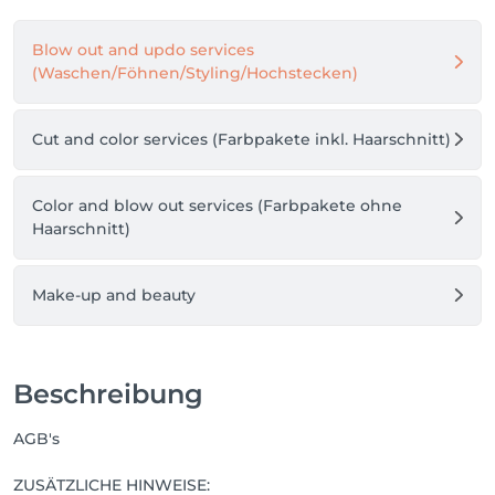
•	Transparent

•	keine Überraschungen 

Blow out and updo services
•	keine falschen Einschätzungen 

(Waschen/Föhnen/Styling/Hochstecken)
•	keine Enttäuschung an der Kasse

Für Neumäuse:

Cut and color services (Farbpakete inkl. Haarschnitt)
Damit wir dich beim ersten Termin richtig 
Color and blow out services (Farbpakete ohne
einschätzen können, buchst du bitte 60 Minuten 
Haarschnitt)
(90€).

Beim Termin schauen wir gemeinsam, wie viel Zeit 
dein Haarschnitt wirklich braucht –

Make-up and beauty
und genau  das zahlst du dann auch.

Heißt konkret:

Beschreibung
•	Brauchst du 45 Minuten zahlst du 70€

•	Brauchst du 60 Minuten zahlst du 90€

AGB's
•	Brauchst du 75 Minuten zahlst du 120€

ZUSÄTZLICHE HINWEISE:
Hinweis zur Buchung:
