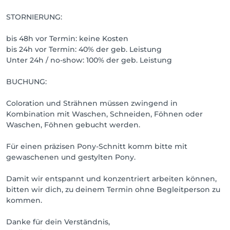
STORNIERUNG:
Damit wir uns ausreichend Zeit für dich nehmen 
können, achte bitte darauf,

bis 48h vor Termin: keine Kosten
den passenden Zeitslot zu wählen.

bis 24h vor Termin: 40% der geb. Leistung
Unter 24h / no-show: 100% der geb. Leistung
Falls einmal ein falscher Slot gebucht wird, passen 
wir deinen Termin automatisch angepasst

BUCHUNG:
-ganz unkompliziert.

Bitte beachte, dass wir dich darüber nicht extra 
Coloration und Strähnen müssen zwingend in
informieren.

Kombination mit Waschen, Schneiden, Föhnen oder
Waschen, Föhnen gebucht werden.
WIR KÜMMERN UNS UM DEINE HAARE. DU UM 
NICHTS.

Für einen präzisen Pony-Schnitt komm bitte mit
gewaschenen und gestylten Pony.
Wichtig:  Benötigt dein Haarschnitt mehr Liebe  von 
uns, so berechnen wir für jeden weiteren 15 Minuten-
Damit wir entspannt und konzentriert arbeiten können,
slot 25€.

bitten wir dich, zu deinem Termin ohne Begleitperson zu
kommen.
Stammmäuse buchen wie gewohnt ihren 
bekannten Zeitslot.

Danke für dein Verständnis,