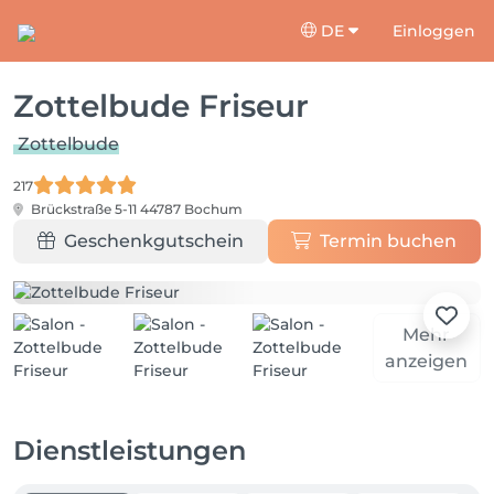
DE
Einloggen
Zottelbude Friseur
Zottelbude
217
Brückstraße 5-11
44787 Bochum
Geschenkgutschein
Termin buchen
Mehr
anzeigen
Dienstleistungen