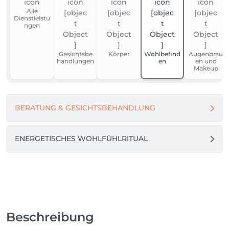
Alle
Dienstleistu
ngen
Gesichtsbe
Körper
Wohlbefind
Augenbrau
handlungen
en
en und
Makeup
BERATUNG & GESICHTSBEHANDLUNG
ENERGETISCHES WOHLFÜHLRITUAL
Beschreibung