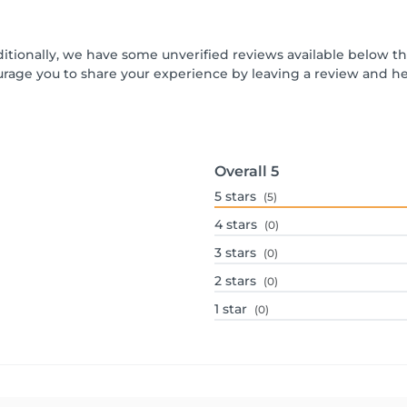
ditionally, we have some unverified reviews available below th
urage you to share your experience by leaving a review and 
Overall
5
5
stars
(5)
4
stars
(0)
3
stars
(0)
2
stars
(0)
1
star
(0)