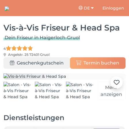
DE
Einloggen
Vis-à-Vis Friseur & Head Spa
Dein Friseur in Haigerloch-Gruol
4
Angelstr. 25
72401 Gruol
Geschenkgutschein
Termin buchen
Mehr
anzeigen
Dienstleistungen