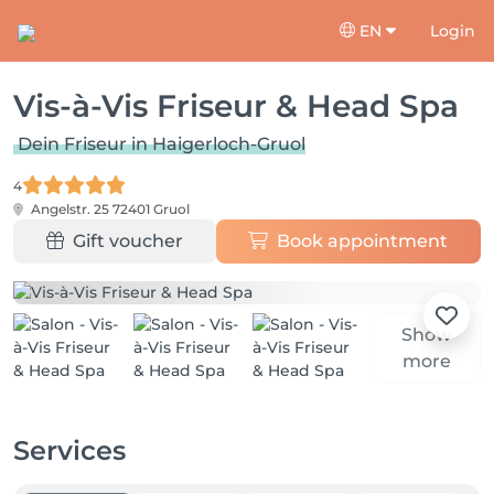
EN
Login
Vis-à-Vis Friseur & Head Spa
Dein Friseur in Haigerloch-Gruol
4
Angelstr. 25
72401 Gruol
Gift voucher
Book appointment
Show
more
Services