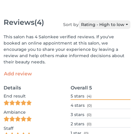
Reviews
(4)
Sort by
Rating - High to low
This salon has 4 Salonkee verified reviews. If you've
booked an online appointment at this salon, we
encourage you to share your experience by leaving a
review and help others make informed decisions about
their beauty needs.
Add review
Details
Overall
5
End result
5
stars
(4)
4
stars
(0)
Ambiance
3
stars
(0)
2
stars
(0)
Staff
1
star
(0)