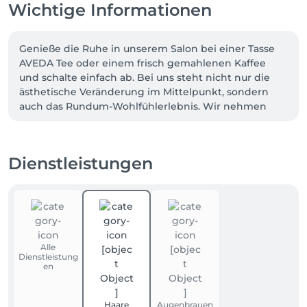
Wichtige Informationen
Genieße die Ruhe in unserem Salon bei einer Tasse 
AVEDA Tee oder einem frisch gemahlenen Kaffee 
und schalte einfach ab. Bei uns steht nicht nur die 
ästhetische Veränderung im Mittelpunkt, sondern 
auch das Rundum-Wohlfühlerlebnis. Wir nehmen 
uns ausgiebig Zeit für eine individuelle Beratung und 
verwöhnen unsere geschätzten Kund:innen mit 
zusätzlichen Highlights wie einer entspannenden 
Dienstleistungen
Kopf- und/oder Handmassage. Tauche ein in diese 
einzigartige Erfahrung und lerne jetzt unseren Salon 
persönlich kennen!"
Alle
Dienstleistung
en
Haare
Augenbrauen