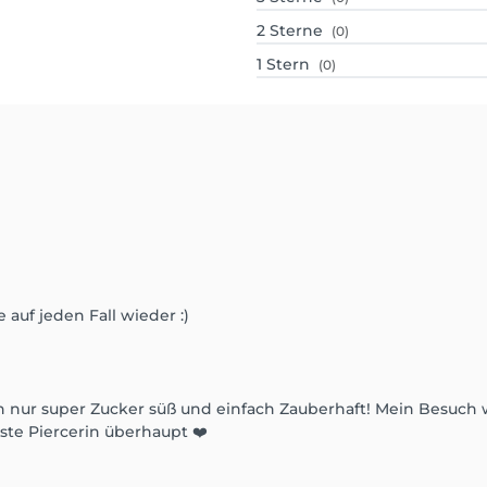
2
Sterne
(0)
1
Stern
(0)
uf jeden Fall wieder :)
 nur super Zucker süß und einfach Zauberhaft! Mein Besuch w
ste Piercerin überhaupt ❤️