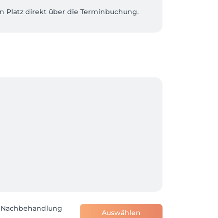
n Platz direkt über die Terminbuchung.

 damit dein Traum nicht am Zeitpunkt 
er Ratenzahlung.

uschauen.

. Nachbehandlung
Auswählen