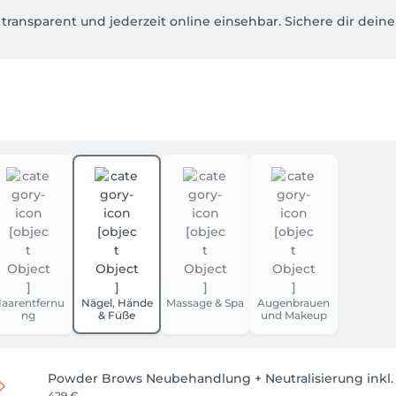
transparent und jederzeit online einsehbar. Sichere dir deine
 du flexibel über einen Gutschein auch in Raten bezahlen,
afte Haarentfernung an, mit Preisvorteil und ebenfalls flexibl
 in dich.

n besonderes Angebot! Es lohnt sich also, regelmäßig vorbeiz
n und buche dir deinen Termin.

aarentfernu
Nägel, Hände
Massage & Spa
Augenbrauen
ng
& Füße
und Makeup
Powder Brows Neubehandlung + Neutralisierung inkl
429 €