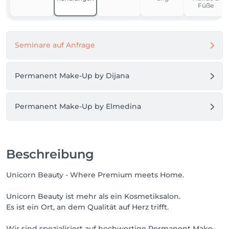
besonderes Angebot! Es lohnt sich also, regelmäßig 
Füße
vorbeizuschauen.

Scroll weiter, entdecke deine Möglichkeiten und 
Seminare auf Anfrage
buche dir deinen Termin.

Permanent Make-Up by Dijana
Permanent Make-Up by Elmedina
Beschreibung
Unicorn Beauty - Where Premium meets Home.
Unicorn Beauty ist mehr als ein Kosmetiksalon.
Es ist ein Ort, an dem Qualität auf Herz trifft.
Wir sind spezialisiert auf hochwertige Permanent Make-