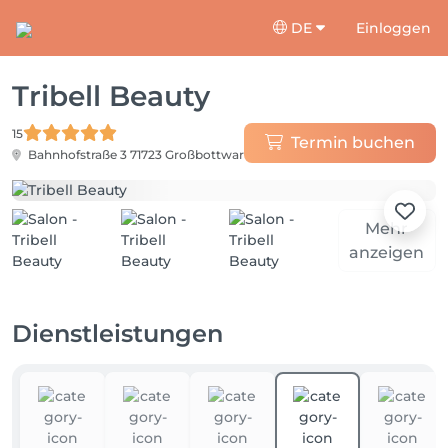
DE
Einloggen
Tribell Beauty
15
Termin buchen
Bahnhofstraße 3
71723 Großbottwar
Mehr
anzeigen
Dienstleistungen