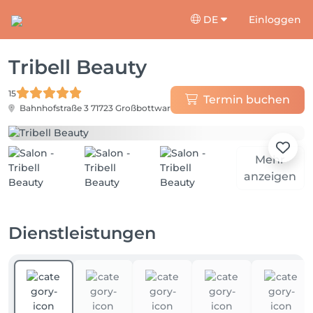
DE
Einloggen
Tribell Beauty
15
Termin buchen
Bahnhofstraße 3
71723 Großbottwar
Mehr
anzeigen
Dienstleistungen