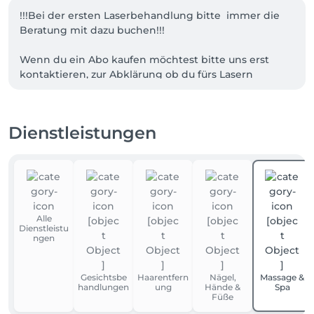
!!!Bei der ersten Laserbehandlung bitte  immer die 
Beratung mit dazu buchen!!!

Wenn du ein Abo kaufen möchtest bitte uns erst 
kontaktieren, zur Abklärung ob du fürs Lasern 
geeignet bist.

Gerne können Wir auch dein individuelles Paket,Abo 
 zusammen stellen.

Dienstleistungen
Termine bitte immer bis zu 24 Stunden vorher 
absagen!!!Ansonsten werden 50% von dem 
Behandlungs Preis berechnet !!! 

Für Fragen und Anliegen stehen Wir euch auch 
Alle
gerne telefonisch oder per Whats App zur Verfügung!
Dienstleistu
ngen
Gesichtsbe
Haarentfern
Nägel,
Massage &
handlungen
ung
Hände &
Spa
Füße