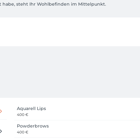
 habe, steht Ihr Wohlbefinden im Mittelpunkt.

 voluminös oder glamourös, ich finde den perfekten Look für Ih
 betonen.

Aquarell Lips
400 €
Powderbrows
400 €