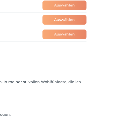
Auswählen
on. Bei mir erwartet Sie nicht nur eine 
Auswählen
hlen sind meine größte Motivation! 🤍

Auswählen
n meiner stilvollen Wohlfühloase, die ich
Augen.