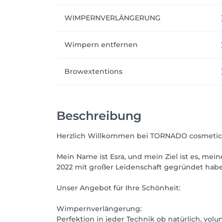
Mein Versprechen:

WIMPERNVERLÄNGERUNG
Ich bin Spezialistin in allen meinen Behand
Behandlung, sondern ein Erlebnis, das Sie z
Wimpern entfernen
Kommen Sie vorbei und lassen Sie sich in m
Browextentions
Ich freue mich auf Sie!

Beschreibung
Herzlich Willkommen bei TORNADO cosmetics
Mein Name ist Esra, und mein Ziel ist es, m
2022 mit großer Leidenschaft gegründet habe
Unser Angebot für Ihre Schönheit:
Wimpernverlängerung:
Perfektion in jeder Technik ob natürlich, vol