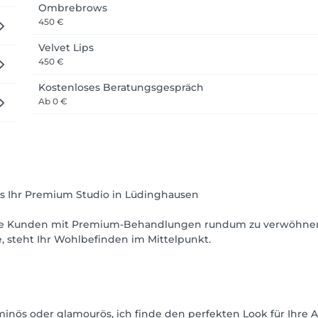
Ombrebrows
450 €
lungen und lege größten Wert auf höchste Qualität und Präzisi
Velvet Lips
um Strahlen bringt.

450 €
einer Wohlfühloase verwöhnen. Denn Ihr Lächeln und Ihr Stra
Kostenloses Beratungsgespräch
Ab
0 €
 Ihr Premium Studio in Lüdinghausen
eine Kunden mit Premium-Behandlungen rundum zu verwöhnen. I
, steht Ihr Wohlbefinden im Mittelpunkt.
uminös oder glamourös, ich finde den perfekten Look für Ihre 