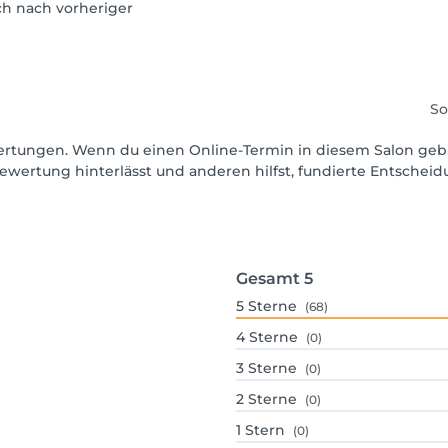
ch nach vorheriger
So
ewertungen. Wenn du einen Online-Termin in diesem Salon geb
ewertung hinterlässt und anderen hilfst, fundierte Entschei
Gesamt
5
5
Sterne
(68)
4
Sterne
(0)
3
Sterne
(0)
2
Sterne
(0)
1
Stern
(0)