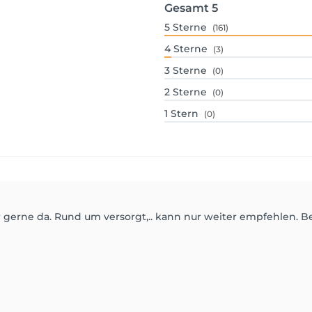
Gesamt
5
5
Sterne
(161)
4
Sterne
(3)
3
Sterne
(0)
2
Sterne
(0)
1
Stern
(0)
sehr gerne da. Rund um versorgt,.. kann nur weiter empfehlen.