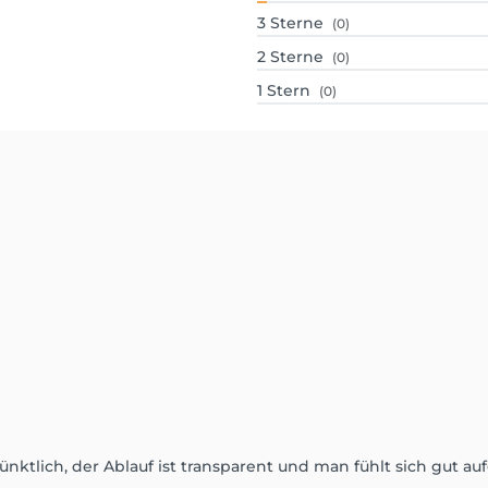
3
Sterne
(0)
2
Sterne
(0)
1
Stern
(0)
ünktlich, der Ablauf ist transparent und man fühlt sich gut a