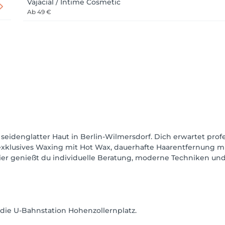
Vajacial / Intime Cosmetic
Ab
49 €
zu seidenglatter Haut in Berlin-Wilmersdorf. Dich erwartet pr
 Ob exklusives Waxing mit Hot Wax, dauerhafte Haarentfernung 
Hier genießt du individuelle Beratung, moderne Techniken u
 die U-Bahnstation Hohenzollernplatz.