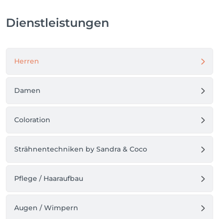
Stunden vorher abgesagt, werden 50% der 
Dienstleistung berechnet.

Dienstleistungen
Fällt der Termin vor einen Sonn- oder Feiertag, gilt 
der letzte Werktag als Stichtag für die rechtzeitige 
Absage.

Vielen Dank für euer Verständnis.

Herren
Euer Styling Lounge Team
Damen
Coloration
Strähnentechniken by Sandra & Coco
Pflege / Haaraufbau
Augen / Wimpern