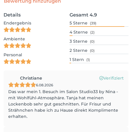
Bewertung hinzufügen
Details
Gesamt
4.9
Endergebnis
5
Sterne
(39)
4
Sterne
(2)
Ambiente
3
Sterne
(0)
2
Sterne
(0)
Personal
1
Stern
(1)
Christiane
Verifiziert
6.08.2026
Das war mein 1. Besuch im Salon Studio33 by Nina -
mit Wohlfühl-Atmosphäre. Tanja hat meinen
Lockenbob sehr gut geschnitten. Für Frisur und
Strähnchen habe ich zu Hause direkt Komplimente
erhalten.