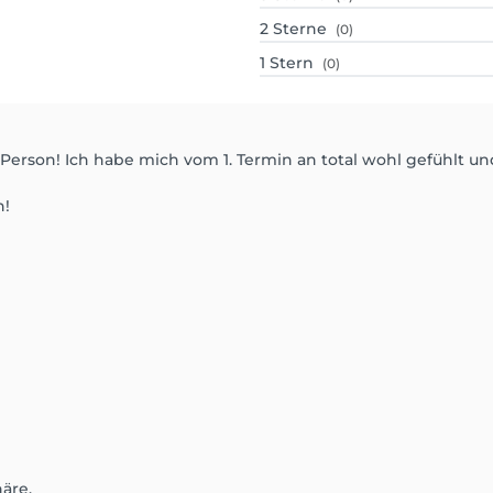
2
Sterne
(0)
1
Stern
(0)
le Person! Ich habe mich vom 1. Termin an total wohl gefühlt 
n!
äre.