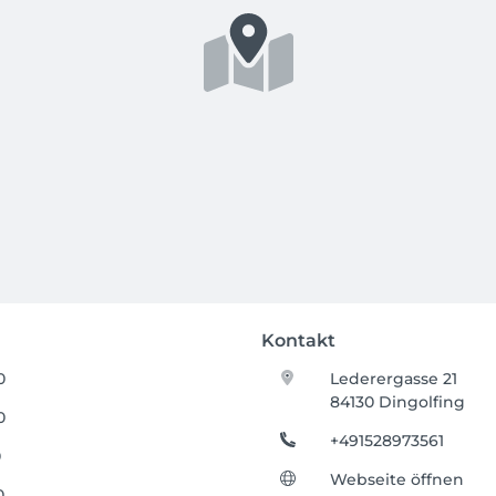
Kontakt
0
Lederergasse 21
84130 Dingolfing
0
+491528973561
0
Webseite öffnen
0