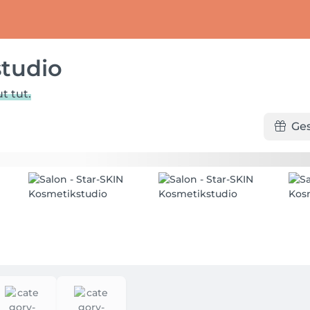
studio
t tut.
Ge