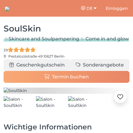
DE
Einloggen
SoulSkin
✨Skincare and Soulpampering ✨ Come in and glow
29
Pestalozzistraße 49
10627 Berlin
Geschenkgutschein
Sonderangebote
Termin buchen
Wichtige Informationen