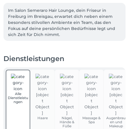
Im Salon Semeraro Hair Lounge, dein Friseur in 
Freiburg im Breisgau, erwartet dich neben einem 
besonders stilvollen Ambiente ein Team, das den 
Fokus auf deine persönlichen Bedürfnisse legt und 
sich Zeit für Dich nimmt.

Wir sind spezialisiert auf moderne Haarfarben und 
Farbtechniken wie z.B Balayage, Air Touch, 
Babylights, Paintings sowie auch klassische 
Dienstleistungen
Strähnentechniken in allen Blond Nuancen. Zudem 
bieten wir professionelle Haarverlängerung,- und 
Verdichtung in Zusammenarbeit mit Great Lenghts 
an. 

Wir legen besonderen Wert auf die Qualität und 
arbeiten mit hochwertigen Produkten von La 
Alle
Biosthetique Paris. 

Dienstleistu
Durch unser einzigartiges Konzept haben wir für 
ngen
Dich einen Ort zum Wohlfühlen und Entspannen 
Haare
Nägel,
Massage &
Augenbrau
Hände &
Spa
en und
Füße
Makeup