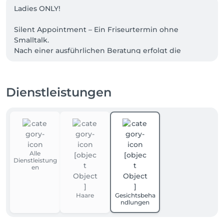
Ladies ONLY!

Silent Appointment – Ein Friseurtermin ohne 
Smalltalk.

Nach einer ausführlichen Beratung erfolgt die 
Behandlung in wohltuender Stille. Ideal für alle, die 
Ruhe, Entspannung oder aus persönlichen bzw. 
gesundheitlichen Gründen einen Termin ohne 
Dienstleistungen
Gespräche bevorzugen.

-Hierfür einfach 'Silent Appointment' beim Buchen 
in die Notiz mit angeben.-
Alle
Dienstleistung
en
Haare
Gesichtsbeha
ndlungen