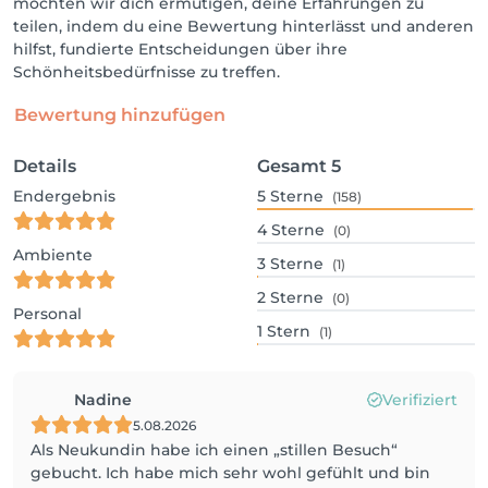
möchten wir dich ermutigen, deine Erfahrungen zu
teilen, indem du eine Bewertung hinterlässt und anderen
hilfst, fundierte Entscheidungen über ihre
Schönheitsbedürfnisse zu treffen.
Bewertung hinzufügen
Details
Gesamt
5
Endergebnis
5
Sterne
(158)
4
Sterne
(0)
Ambiente
3
Sterne
(1)
2
Sterne
(0)
Personal
1
Stern
(1)
Nadine
Verifiziert
5.08.2026
Als Neukundin habe ich einen „stillen Besuch“
gebucht. Ich habe mich sehr wohl gefühlt und bin