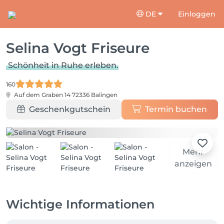
DE
Einloggen
Selina Vogt Friseure
Schönheit in Ruhe erleben.
160
Auf dem Graben 14
72336 Balingen
Geschenkgutschein
Termin buchen
Mehr
anzeigen
Wichtige Informationen