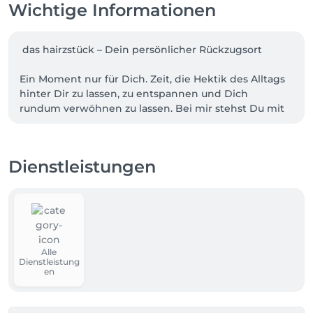
Wichtige Informationen
 das hairzstück – Dein persönlicher Rückzugsort

Ein Moment nur für Dich. Zeit, die Hektik des Alltags 
hinter Dir zu lassen, zu entspannen und Dich 
rundum verwöhnen zu lassen. Bei mir stehst Du mit 
Deinen Wünschen und Deiner Persönlichkeit im 
Mittelpunkt.

Dienstleistungen
Für alle, die absolute Ruhe suchen: Auf Wunsch biete 
ich Silence-Termine an – pure Stille, kein Smalltalk, 
nur ungestörtes Wohlfühlen.

Meine volle Aufmerksamkeit gehört während der 
Behandlung Dir. Deshalb kann ich Anrufe nicht 
Alle
immer sofort persönlich entgegennehmen. Bitte 
Dienstleistung
hinterlasse Deinen Namen, Deine Telefonnummer 
en
und Deinen Frisurenwunsch – ich melde mich 
schnellstmöglich zurück.
