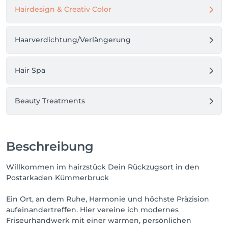
Hairdesign & Creativ Color
Erlebe Styling auf höchstem Niveau.

Haarverdichtung/Verlängerung
Hair Spa
Unsere Preise richten sich  ausschließlich nach 
Zeitaufwand/Technik/Ausgangssituation.

Beauty Treatments
Ein genauer Kostenvoranschlag kann in einem 
Beratungsgespräch eingeholt werden (0,5 h/40 € ).

*     normaler Zeitaufwand  

Beschreibung
**   erhöhter Zeitaufwand
Willkommen im hairzstück Dein Rückzugsort in den
Postarkaden Kümmerbruck
Ein Ort, an dem Ruhe, Harmonie und höchste Präzision
aufeinandertreffen. Hier vereine ich modernes
Friseurhandwerk mit einer warmen, persönlichen