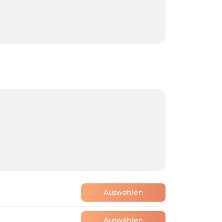
rund berechnen, wenn sie nicht 
te sich aber aufgrund unruhiger Hunde, 


de.

Auswählen
Auswählen