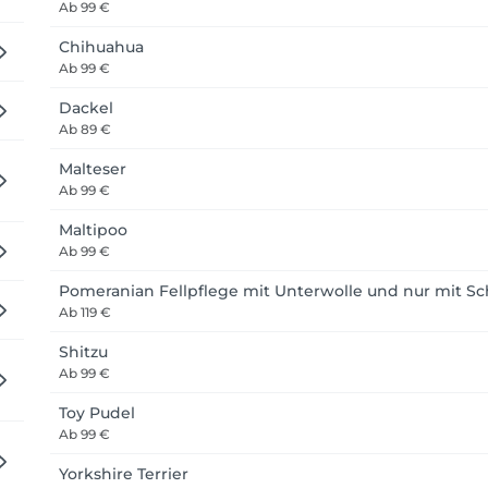
Ab
99 €
erne eine email. 

Chihuahua
Ab
99 €
er Nordendstraße. Um Ihren Hund nur abzugeben oder zu holen
Dackel
Ab
89 €
i und kommen möglichst erst zur Terminzeit, da wir vor Ihnen
Malteser
Ab
99 €
den oben genannten Bedingungen einverstanden.
Maltipoo
Ab
99 €
Pomeranian Fellpflege mit Unterwolle und nur mit S
Ab
119 €
Shitzu
Ab
99 €
Toy Pudel
Ab
99 €
Yorkshire Terrier