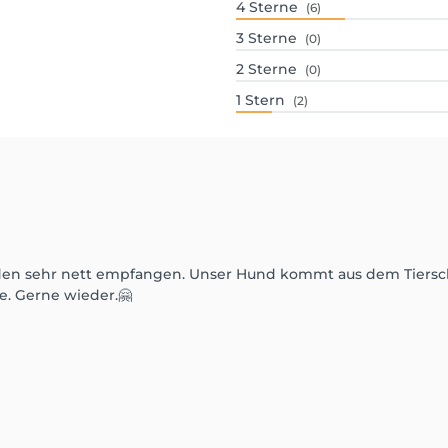
4
Sterne
(6)
3
Sterne
(0)
2
Sterne
(0)
1
Stern
(2)
n sehr nett empfangen. Unser Hund kommt aus dem Tierschutz
e. Gerne wieder.🤗