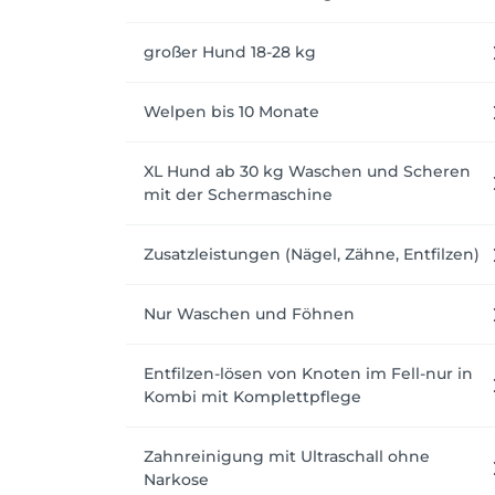
Bei Fragen vor dem Termin senden Sie uns g
großer Hund 18-28 kg
Adresse: 

Der Eingang befindet sich um die Ecke in d
Nordendstraße direkt neben uns halten.

Welpen bis 10 Monate
Bitte gehen Sie vor Ihrem Termin noch Gass
XL Hund ab 30 kg Waschen und Scheren
mit der Schermaschine
Mit Ihrer Buchung erklären Sie sich mit 
Zusatzleistungen (Nägel, Zähne, Entfilzen)
Nur Waschen und Föhnen
Entfilzen-lösen von Knoten im Fell-nur in
Kombi mit Komplettpflege
Zahnreinigung mit Ultraschall ohne
Narkose