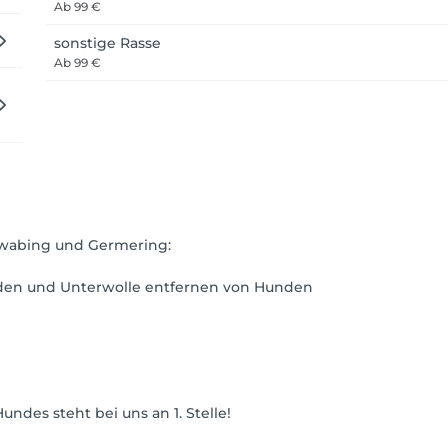
Ab
99 €
sonstige Rasse
Ab
99 €
hwabing und Germering:
den und Unterwolle entfernen von Hunden
undes steht bei uns an 1. Stelle!