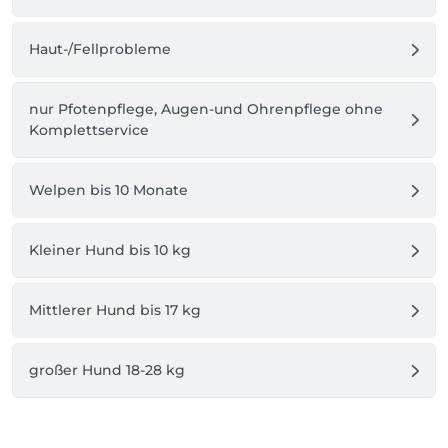
Bitte gehen Sie vor Ihrem Termin noch Gassi und 
kommen möglichst erst zur Terminzeit, da wir vor 
Haut-/Fellprobleme
Ihnen in den letzten Zügen sind.

Mit Ihrer Buchung erklären Sie sich mit den oben 
nur Pfotenpflege, Augen-und Ohrenpflege ohne
genannten Bedingungen einverstanden.
Komplettservice
Welpen bis 10 Monate
Kleiner Hund bis 10 kg
Mittlerer Hund bis 17 kg
großer Hund 18-28 kg