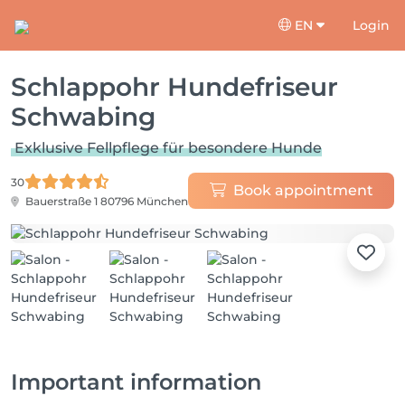
EN
Login
Schlappohr Hundefriseur
Schwabing
Exklusive Fellpflege für besondere Hunde
30
Book appointment
Bauerstraße 1
80796 München
Important information