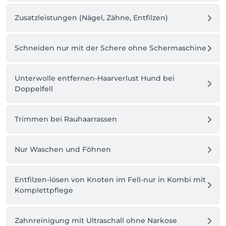
Wenn Sie dabei bleiben wollen, bitten wir Sie dies 
Zusatzleistungen (Nägel, Zähne, Entfilzen)
bei der Buchung anzugeben. 

Haftung: 

Schneiden nur mit der Schere ohne Schermaschine
Wir behandeln Ihren Hund vorsichtig, haften jedoch 
nicht für Verletzungen unruhiger oder verfilzter 
Hunde.

Unterwolle entfernen-Haarverlust Hund bei
Doppelfell
Bezahlung:

Bitte beachten Sie dass man bei uns nicht mit Karte 
zahlen kann.

Trimmen bei Rauhaarrassen
Bei Fragen vor dem Termin senden Sie uns gerne 
Nur Waschen und Föhnen
eine email. 

Adresse: 

Entfilzen-lösen von Knoten im Fell-nur in Kombi mit
Der Eingang befindet sich um die Ecke in der 
Komplettpflege
Nordendstraße. Um Ihren Hund nur abzugeben oder 
zu holen, können Sie kurz vor der Einfahrt in der 
Nordendstraße direkt neben uns halten.

Zahnreinigung mit Ultraschall ohne Narkose