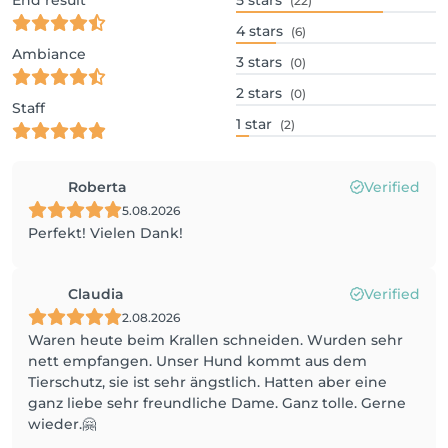
End result
5
stars
(22)
4
stars
(6)
Ambiance
3
stars
(0)
2
stars
(0)
Staff
1
star
(2)
Roberta
Verified
5.08.2026
Perfekt! Vielen Dank!
Claudia
Verified
2.08.2026
Waren heute beim Krallen schneiden. Wurden sehr
nett empfangen. Unser Hund kommt aus dem
Tierschutz, sie ist sehr ängstlich. Hatten aber eine
ganz liebe sehr freundliche Dame. Ganz tolle. Gerne
wieder.🤗