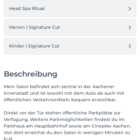
Head Spa Ritual
Als Solo-Selbstständige betreue ich jede Kundin und 
jeden Kunden persönlich. So entstehen keine 
hektischen Abläufe oder wechselnde 
Herren | Signature Cut
Ansprechpartner, sondern eine ruhige Atmosphäre, 
in der ich mich voll und ganz auf dich und deine 
Wünsche konzentrieren kann.

Kinder | Signature Cut
Ob Haarschnitt, Farbveränderung oder Head Spa – 
jede Behandlung wird individuell auf dich 
abgestimmt. Dabei arbeite ich mit hochwertigen 
Beschreibung
Produkten von Newsha und lege großen Wert auf 
gesunde Haare, Qualität und nachhaltige Ergebnisse.

Mein Salon befindet sich zentral in der Aachener
Innenstadt und ist sowohl mit dem Auto als auch mit
Mein Ziel ist es, einen Ort zu schaffen, an dem du für 
öffentlichen Verkehrsmitteln bequem erreichbar.
einen Moment abschalten, neue Energie tanken und 
dich rundum gut aufgehoben fühlen kannst.

Direkt vor der Tür stehen öffentliche Parkplätze zur
Verfügung. Weitere Parkmöglichkeiten findest du im
Ich freue mich darauf, dich kennenzulernen.

Parkhaus am Hauptbahnhof sowie am Cineplex Aachen.
Von dort erreichst du den Salon in wenigen Minuten zu
Deine Sarah

Fuß.