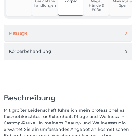
Gesichtsbe
Körper
Nägel,
Massage &
Jeder Termin ist eine persönliche Wellness-Auszeit, 
handlungen
Hände &
Spa
bei der Entspannung, Regeneration und 
Füße
ganzheitliches Wohlbefinden im Mittelpunkt stehen.

Neben klassischen und modernen kosmetischen 
Massage
Behandlungen biete ich Wellnessmassagen, 
Sportmassagen, Deep-Tissue-Massagen, 
Fußreflexzonenmassagen sowie professionelles 
Körperbehandlung
Permanent Make-up für Augenbrauen, Lippen und 
Augen an.
Beschreibung
Mit großer Leidenschaft führe ich mein professionelles
Kosmetikinstitut für Schönheit, Pflege und Wellness in
Castrop-Rauxel. In meinem Beauty- und Wellnessstudio
erwartet Sie ein umfassendes Angebot an kosmetischen
Behandlungen, medizinischer und kosmetischer