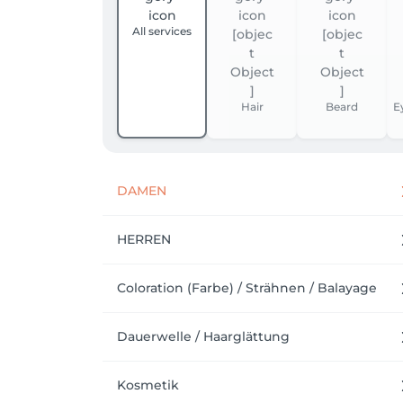
All services
Hair
Beard
E
DAMEN
HERREN
Coloration (Farbe) / Strähnen / Balayage
Dauerwelle / Haarglättung
Kosmetik