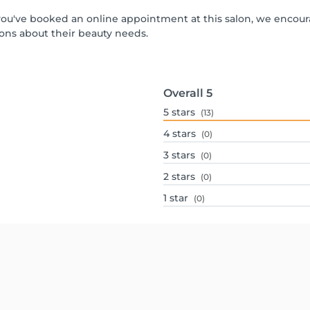
If you've booked an online appointment at this salon, we encou
ons about their beauty needs.
Overall
5
5
stars
(13)
4
stars
(0)
3
stars
(0)
2
stars
(0)
1
star
(0)