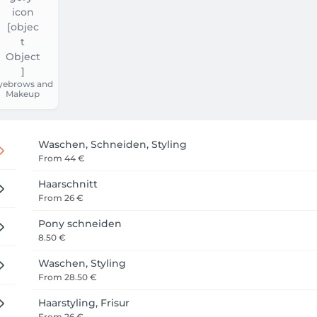
yebrows and
Makeup
Waschen, Schneiden, Styling
From
44 €
Haarschnitt
From
26 €
Pony schneiden
8.50 €
Waschen, Styling
From
28.50 €
Haarstyling, Frisur
From
26 €