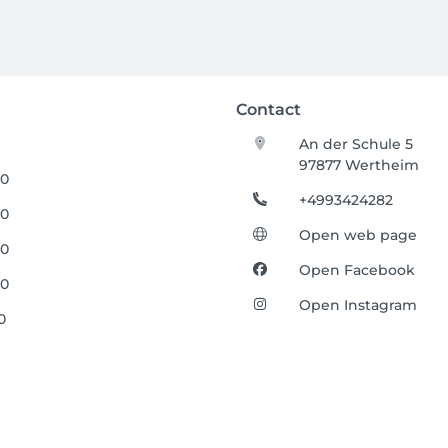
Contact
An der Schule 5
97877 Wertheim
00
+4993424282
00
Open web page
00
Open Facebook
00
Open Instagram
0