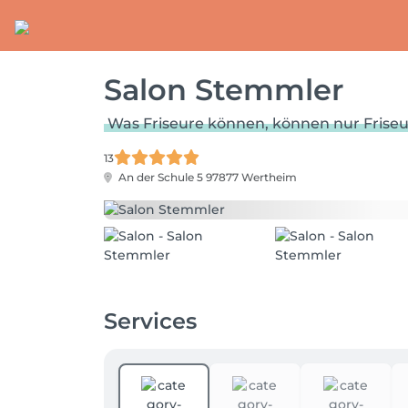
Salon Stemmler
Was Friseure können, können nur Friseu
13
An der Schule 5
97877 Wertheim
Services