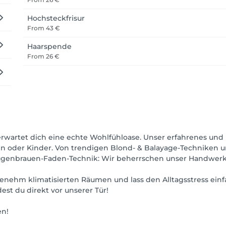
Hochsteckfrisur
From
43 €
Haarspende
From
26 €
wartet dich eine echte Wohlfühloase. Unser erfahrenes und 
en oder Kinder. Von trendigen Blond- & Balayage-Techniken 
Augenbrauen-Faden-Technik: Wir beherrschen unser Handwerk
enehm klimatisierten Räumen und lass den Alltagsstress einf
dest du direkt vor unserer Tür!
en!