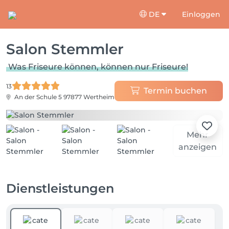
DE
Einloggen
Salon Stemmler
Was Friseure können, können nur Friseure!
13
Termin buchen
An der Schule 5
97877 Wertheim
Mehr
anzeigen
Dienstleistungen