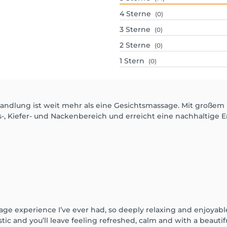
4
Sterne
(0)
3
Sterne
(0)
2
Sterne
(0)
1
Stern
(0)
handlung ist weit mehr als eine Gesichtsmassage. Mit groß
s-, Kiefer- und Nackenbereich und erreicht eine nachhaltige
sage experience I’ve ever had, so deeply relaxing and enjoyabl
tic and you’ll leave feeling refreshed, calm and with a beautif