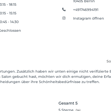
10405 Berlin
3:15 - 18:15
+491746994191
0:15 - 15:15
Instagram öffnen
10:45 - 14:30
Geschlossen
So
rtungen. Zusätzlich haben wir unten einige nicht verifizierte 
 Salon gebucht hast, möchten wir dich ermutigen, deine Erf
scheidungen über ihre Schönheitsbedürfnisse zu treffen.
Gesamt
5
5
Sterne
(14)