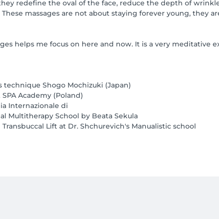
they redefine the oval of the face, reduce the depth of wrink
ce. These massages are not about staying forever young, they a
s helps me focus on here and now. It is a very meditative exp
his technique Shogo Mochizuki (Japan)
at SPA Academy (Poland)
a Internazionale di
cial Multitherapy School by Beata Sekula
 Transbuccal Lift at Dr. Shchurevich's Manualistic school