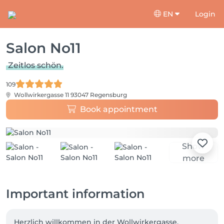
EN
Login
Salon No11
Zeitlos schön.
109
Wollwirkergasse 11
93047 Regensburg
Book appointment
Show
more
Important information
Herzlich willkommen in der Wollwirkergasse, 