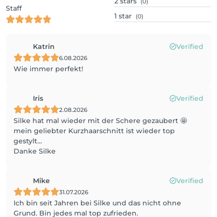
2
stars
(0)
Staff
1
star
(0)
Katrin
Verified
6.08.2026
Wie immer perfekt!
Iris
Verified
2.08.2026
Silke hat mal wieder mit der Schere gezaubert 🤩
mein geliebter Kurzhaarschnitt ist wieder top
gestylt…
Danke Silke
Mike
Verified
31.07.2026
Ich bin seit Jahren bei Silke und das nicht ohne
Grund. Bin jedes mal top zufrieden.