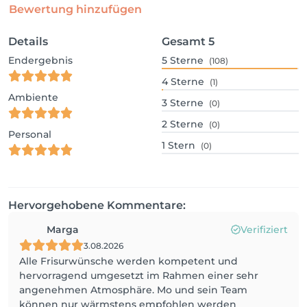
Bewertung hinzufügen
Details
Gesamt
5
Endergebnis
5
Sterne
(108)
4
Sterne
(1)
Ambiente
3
Sterne
(0)
2
Sterne
(0)
Personal
1
Stern
(0)
Hervorgehobene Kommentare:
Marga
Verifiziert
3.08.2026
Alle Frisurwünsche werden kompetent und
hervorragend umgesetzt im Rahmen einer sehr
angenehmen Atmosphäre. Mo und sein Team
können nur wärmstens empfohlen werden