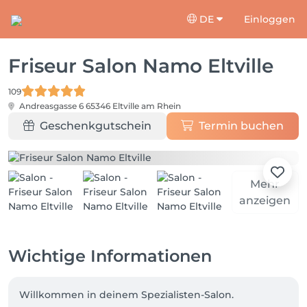
DE
Einloggen
Friseur Salon Namo Eltville
109
Andreasgasse 6
65346 Eltville am Rhein
Geschenkgutschein
Termin buchen
Mehr
anzeigen
Wichtige Informationen
Willkommen in deinem Spezialisten-Salon.    
