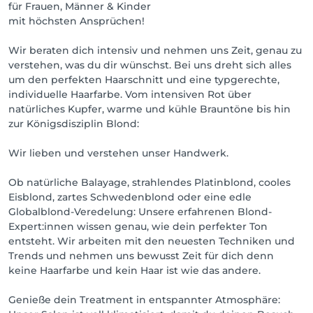
Vereinbare jetzt deinen Termin  wir freuen uns auf 
für Frauen, Männer & Kinder
dich!

mit höchsten Ansprüchen!
●Deine entspannte Anreise zu uns:

Wir beraten dich intensiv und nehmen uns Zeit, genau zu
Für eine stressfreie Anfahrt findest du einen 
verstehen, was du dir wünschst. Bei uns dreht sich alles
öffentlichen, kostenlosen Parkplatz ganz in der Nähe 
um den perfekten Haarschnitt und eine typgerechte,
unseres Salons:

individuelle Haarfarbe. Vom intensiven Rot über
📍 Parkplatz, Rheinallee 2, 65346 Eltville am Rhein-
natürliches Kupfer, warme und kühle Brauntöne bis hin
Erbach

zur Königsdisziplin Blond:
●Bitte beachte unsere Stornierungsregelung:

Wir lieben und verstehen unser Handwerk.
Eine kostenlose Stornierung oder 
Ob natürliche Balayage, strahlendes Platinblond, cooles
Terminverschiebung ist bis 48 Stunden vor dem 
Eisblond, zartes Schwedenblond oder eine edle
Termin möglich. Bei einer Absage innerhalb von 48 
Globalblond-Veredelung: Unsere erfahrenen Blond-
Stunden berechnen wir 50 % des 
Expert:innen wissen genau, wie dein perfekter Ton
Behandlungspreises. Bei einer Absage innerhalb von 
entsteht. Wir arbeiten mit den neuesten Techniken und
12 Stunden oder bei Nichterscheinen müssen wir 
Trends und nehmen uns bewusst Zeit für dich denn
leider 100 % des Behandlungspreises berechnen.

keine Haarfarbe und kein Haar ist wie das andere.
Vielen Dank für dein Verständnis und deine 
Rücksichtnahme auf unsere Terminplanung!

Genieße dein Treatment in entspannter Atmosphäre:
Dein Salon-Team NAMO