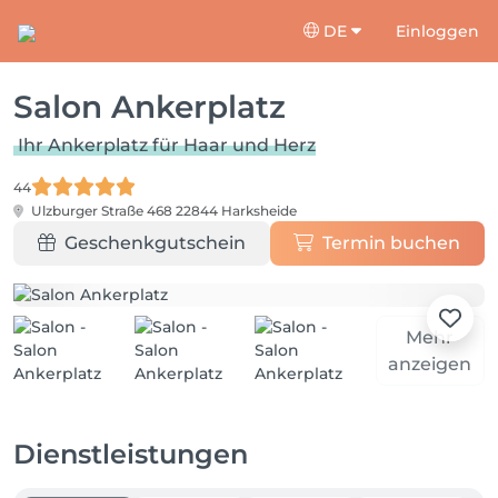
DE
Einloggen
Salon Ankerplatz
Ihr Ankerplatz für Haar und Herz
44
Ulzburger Straße 468
22844 Harksheide
Geschenkgutschein
Termin buchen
Mehr
anzeigen
Dienstleistungen