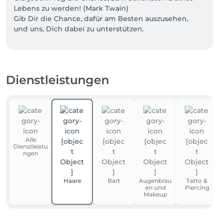
Lebens zu werden! (Mark Twain)

Gib Dir die Chance, dafür am Besten auszusehen, 
und uns, Dich dabei zu unterstützen.

In der eleganten Umgebung unseres renommierten 
Salons arbeitet unser engagiertes Team

mit qualifizierter Sachkenntnis, egal ob es um 
Dienstleistungen
Schnitt, Farbe, Pflege oder Styling geht.

Unsere besondere Expertise liegt dabei im 
Herrenfach, bei modernen Strähnen Techniken, 
permanenter

Haarglättung und festlichen Steckfrisuren für jeden 
Anlass. 

Alle
Dienstleistu
Willkommen im Salon Am Markt in Ronneburg, 
ngen
schön dass Sie hier sind!
Haare
Bart
Augenbrau
Tatto &
en und
Piercing
Makeup