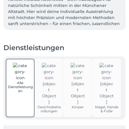
natürliche Schönheit mitten in der Münchener 
Altstadt. Hier wird deine individuelle Ausstrahlung 
mit höchster Präzision und modernsten Methoden 
sanft unterstrichen – für einen frischen, jugendlichen 
Glow ganz ohne künstlichen Effekt. Inhaberin 
Sindhuja vereint medizinische Expertise mit einem 
feinen ästhetischen Gespür und schafft Ergebnisse, 
Dienstleistungen
die dich strahlen lassen.

Zentral. Modern. Persönlich. Nur 4 Minuten vom 
Marienplatz entfernt – für dich leicht erreichbar und 
mit einem Ambiente zum Wohlfühlen
Alle
Dienstleistung
en
Gesichtsbeha
Körper
Nägel, Hände
ndlungen
& Füße