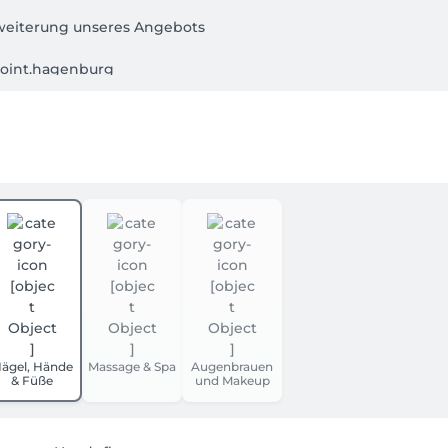
rweiterung unseres Angebots

oint.hagenburg

Regeneration

ance

önheit & Wohlbefinden

werden mit 50 % berechnet.

ägel, Hände
Massage & Spa
Augenbrauen
& Füße
und Makeup