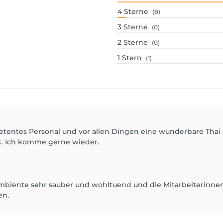
4
Sterne
(8)
3
Sterne
(0)
2
Sterne
(0)
1
Stern
(1)
etentes Personal und vor allen Dingen eine wunderbare Thai
k. Ich komme gerne wieder.
mbiente sehr sauber und wohltuend und die Mitarbeiterinnen 
en.