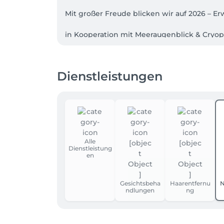
Mit großer Freude blicken wir auf 2026 – E
in Kooperation mit Meeraugenblick & Cryop
Kältekammer (Eisbox) – für neue Energie & 
BOA Lymphmassage – für Leichtigkeit & Bal
Dienstleistungen
Red-Light-Therapie – für ganzheitliche Sch
Hinweis: Terminabsagen unter 24 Stunden 
Massagen sind ab der 24. SSW möglich.

Herzliche Grüße

Pha-Mai Massage Beauty & Spa

Alle
Dienstleistung
en
Gesichtsbeha
Haarentfernu
N
ndlungen
ng