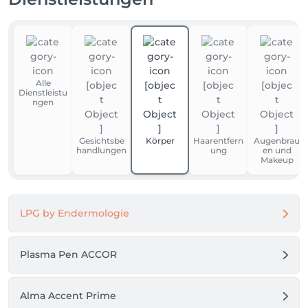
Alle
Dienstleistu
ngen
Gesichtsbe
Körper
Haarentfern
Augenbrau
handlungen
ung
en und
Makeup
LPG by Endermologie
Plasma Pen ACCOR
Alma Accent Prime