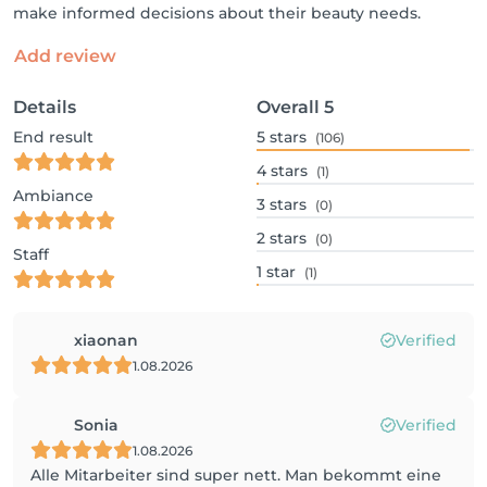
make informed decisions about their beauty needs.
Add review
Details
Overall
5
End result
5
stars
(106)
4
stars
(1)
Ambiance
3
stars
(0)
2
stars
(0)
Staff
1
star
(1)
xiaonan
Verified
1.08.2026
Sonia
Verified
1.08.2026
Alle Mitarbeiter sind super nett. Man bekommt eine