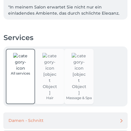
"In meinem Salon erwartet Sie nicht nur ein 
einladendes Ambiente, das durch schlichte Eleganz, 
Minimalismus und Holzelemente definiert wird, 
sondern auch meine innovative Haarschnitt-Technik. 
Diese ermöglicht ein modernes und individuelles 
Services
Styling-Erlebnis, das unseren Kunden eine 
besondere Erfahrung bietet."

Ich freue mich darauf,Sie bald bei uns begrüßen zu 
dürfen!
All services
Hair
Massage & Spa
Damen - Schnitt