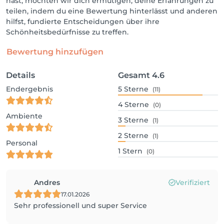
hast, möchten wir dich ermutigen, deine Erfahrungen zu
teilen, indem du eine Bewertung hinterlässt und anderen
hilfst, fundierte Entscheidungen über ihre
Schönheitsbedürfnisse zu treffen.
Bewertung hinzufügen
Details
Gesamt
4.6
Endergebnis
5
Sterne
(11)
4
Sterne
(0)
Ambiente
3
Sterne
(1)
2
Sterne
(1)
Personal
1
Stern
(0)
Andres
Verifiziert
17.01.2026
Sehr professionell und super Service