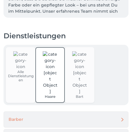
Farbe oder ein gepflegter Look – bei uns stehst Du 
im Mittelpunkt. Unser erfahrenes Team nimmt sich 
Zeit für Dich und berät Dich individuell, damit Du 
den Salon nicht nur zufrieden, sondern mit einem 
Lächeln verlässt.

Dienstleistungen
Buche Deinen Termin jetzt ganz einfach online – wir 
freuen uns auf Dich!

Dein Number One Team 💇‍♀️💈✨
Alle
Dienstleistung
en
Haare
Bart
Barber