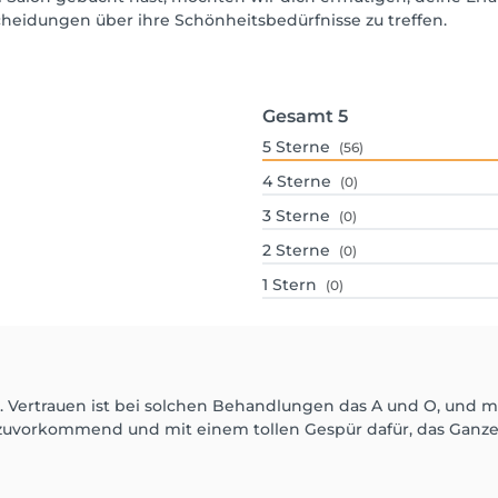
scheidungen über ihre Schönheitsbedürfnisse zu treffen.
Gesamt
5
5
Sterne
(56)
4
Sterne
(0)
3
Sterne
(0)
2
Sterne
(0)
1
Stern
(0)
. Vertrauen ist bei solchen Behandlungen das A und O, und m
 zuvorkommend und mit einem tollen Gespür dafür, das Ganze