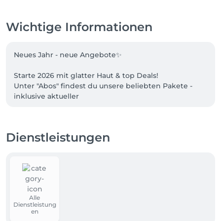
Wichtige Informationen
Neues Jahr - neue Angebote✨

Starte 2026 mit glatter Haut & top Deals!

Unter "Abos" findest du unsere beliebten Pakete - 
inklusive aktueller

Aktionen:

💡 5 + 1 Aktion auf bereits rabattierte Pakete

Dienstleistungen
✨ 6 + 1 Aktion auf Einzelzonen

👉 Du möchtest jemanden eine Freude machen?

Dann wähle einfach einen Wertgutschein in 
beliebiger Höhe - 

ideal zum Verschenken!

Alle
Dienstleistung
Wenn dein Wunschpaket nicht dabei ist, schreib uns 
en
- wir laden
