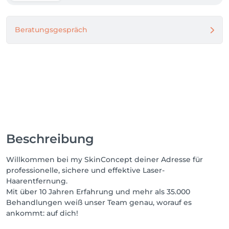
es individuell für dich hoch!

Beratungsgespräch
Dein my SkinConcept Team

Beschreibung
Willkommen bei my SkinConcept deiner Adresse für
professionelle, sichere und effektive Laser-
Haarentfernung.
Mit über 10 Jahren Erfahrung und mehr als 35.000
Behandlungen weiß unser Team genau, worauf es
ankommt: auf dich!