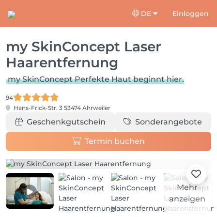
DE
Einloggen
my SkinConcept Laser
Haarentfernung
my SkinConcept Perfekte Haut beginnt hier.
94
Hans-Frick-Str. 3
53474 Ahrweiler
Geschenkgutschein
Sonderangebote
Termin buchen
Mehr
anzeigen