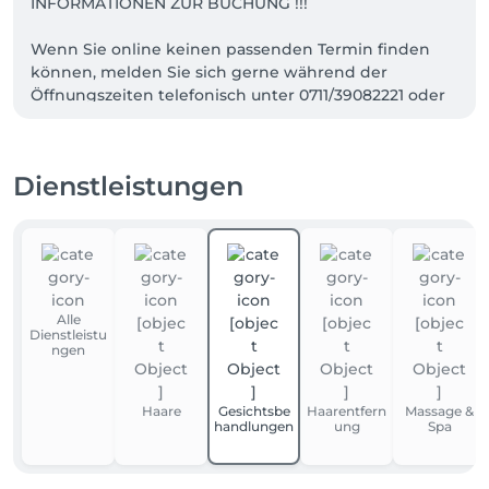
INFORMATIONEN ZUR BUCHUNG !!!

Wenn Sie online keinen passenden Termin finden 
können, melden Sie sich gerne während der 
Öffnungszeiten telefonisch unter 0711/39082221 oder 
über Whatsapp 0176 73496907.

Wir finden sicherlich den passenden Termin für Sie.

Dienstleistungen
Salon Policy: Deine Absage oder Umbuchung ist bis 
24 Stunden vor deinem Termin möglich. Bitte 
berücksichtige, dass wir kurzfristigere Absagen mit 
50% Ausfallgebühr berechnen müssen. Ein 
Nichterscheinen ohne vorherige Absage wird mit 
100% Ausfallgebühr berechnet.

Alle
Dienstleistu
Ihr MASSARI Team
ngen
Haare
Gesichtsbe
Haarentfern
Massage &
handlungen
ung
Spa