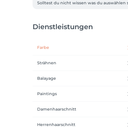
Solltest du nicht wissen was du auswählen s
Keine passende Dienstleistung gefunden? K
Du möchtest nicht online buchen? Ich trage 
📲 015751980958

Dienstleistungen
Definitionen der Haarlänge wie folgt. ⤵️

Kurze Haare:            Haare von ganz kurz bis
Farbe
Mittellange Haare:   Haare zwischen Kinn- u
Lange Haare:           Haare vom Schlüsselbein
Strähnen
Ich freue mich auf deinen Besuch im neuen 
Balayage
Paintings
Damenhaarschnitt
Herrenhaarschnitt