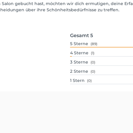
 Salon gebucht hast, möchten wir dich ermutigen, deine Erf
scheidungen über ihre Schönheitsbedürfnisse zu treffen.
Gesamt
5
5
Sterne
(89)
4
Sterne
(1)
3
Sterne
(0)
2
Sterne
(0)
1
Stern
(0)