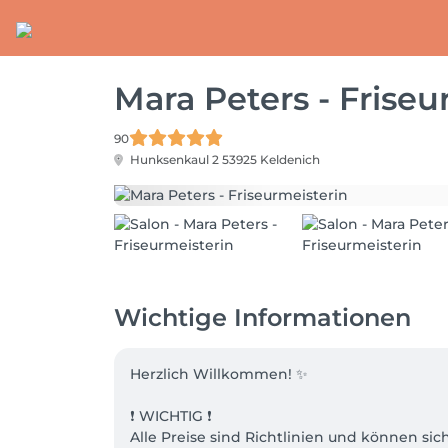
Mara Peters - Friseu
90
Hunksenkaul 2
53925 Keldenich
Wichtige Informationen
Herzlich Willkommen! ✨

❗️ WICHTIG ❗️ 

Alle Preise sind Richtlinien und können sic