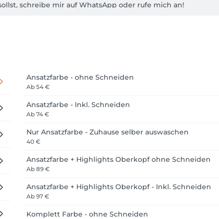
ollst, schreibe mir auf WhatsApp oder rufe mich an! 

ontaktiere mich ebenfalls!

dir sehr gerne einen Termin ein!

 zur Kinnlänge.

Ansatzfarbe - ohne Schneiden
nd Schlüsselbeinlänge. 

Ab
54 €
 bis über die Brust oder länger. 

Ansatzfarbe - Inkl. Schneiden
Ab
74 €
Salon! ❤️
Nur Ansatzfarbe - Zuhause selber auswaschen
40 €
Ansatzfarbe + Highlights Oberkopf ohne Schneiden
Ab
89 €
Ansatzfarbe + Highlights Oberkopf - Inkl. Schneiden
Ab
97 €
Komplett Farbe - ohne Schneiden