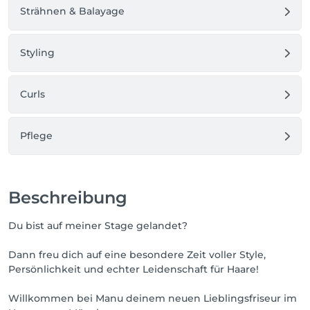
Strähnen & Balayage
Der Pony muss bereits vorhanden sein. Einen neuen 
Pony schneide ich nur in Kombination mit einem 
Cut & Styling.

Styling
Mit deiner Terminvereinbarung akzeptierst du meine 
AGB und stimmst diesen zu.

Curls
Dies erfolgt gemäß § 615 BGB.
Pflege
Beschreibung
Du bist auf meiner Stage gelandet?
Dann freu dich auf eine besondere Zeit voller Style,
Persönlichkeit und echter Leidenschaft für Haare!
Willkommen bei Manu deinem neuen Lieblingsfriseur im